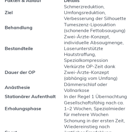
Fakten & Ablauf
Details
Schmerzreduktion,
Ziel
Umfangsreduktion,
Verbesserung der Silhouette
Tumeszenz-Liposuktion
Behandlung
(schonende Fettabsaugung)
Zwei-Ärzte-Konzept,
individuelle Absaugmenge,
Bestandteile
Laserunterstützte
Hautstraffung,
Spezialkompression
Verkürzte OP-Zeit dank
Dauer der OP
Zwei-Ärzte-Konzept
(abhängig vom Umfang)
Dämmerschlaf oder
Anästhesie
Vollnarkose
Stationärer Aufenthalt
In der Regel 1 Übernachtung
Gesellschaftsfähig nach ca.
Erholungsphase
1–2 Wochen, Spezialmieder
für mehrere Wochen
Schonung in der ersten Zeit,
Wiedereinstieg nach