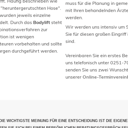
fft. Häufig beschrieben wie
muss für die Planung in ge
 "heruntergerutschten Hose".
mit Ihren behandelnden Ärzte
 wurden jeweils einzelne
werden.
delt. Durch das
Bodylift
steht
Wir werden uns intensiv um 
inationsverfahren zur
Sie für diesen großen Eingrif
tion ist wenigen
sind.
teuren vorbehalten und sollte
urgen durchgeführt werden.
Vereinbaren Sie ein erstes B
uns telefonisch unter 0251-7
senden Sie uns zwei Wunscht
unserer
Online-Terminverei
DIE WICHTIGSTE MEINUNG FÜR EINE ENTSCHEIDUNG IST DIE EIGENE
EN SIE SICH BEI EINEM PERSÖNLICHEN BERATUNGSGESPRÄCH SE