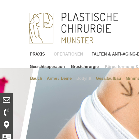
PRAXIS
OPERATIONEN
FALTEN & ANTI-AGING
Gesichtsoperation
Brustchirurgie
Körperformung & 
Bauch
Arme / Beine
Bodylift
Gesäßaufbau
Minima