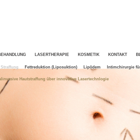
-BEHANDLUNG
LASERTHERAPIE
KOSMETIK
KONTAKT
B
Straffung
Fettreduktion (Liposuktion)
Lipödem
Intimchirurgie fü
linvasive Hautstraffung über innovative Lasertechnlogie