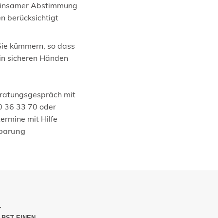
meinsamer Abstimmung
n berücksichtigt
Sie kümmern, so dass
f in sicheren Händen
eratungsgespräch mit
0 36 33 70 oder
ermine mit Hilfe
nbarung
.
LBST EINEN