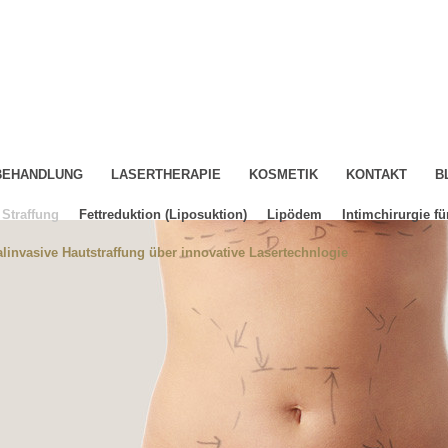
-BEHANDLUNG
LASERTHERAPIE
KOSMETIK
KONTAKT
B
Straffung
Fettreduktion (Liposuktion)
Lipödem
Intimchirurgie fü
linvasive Hautstraffung über innovative Lasertechnlogie