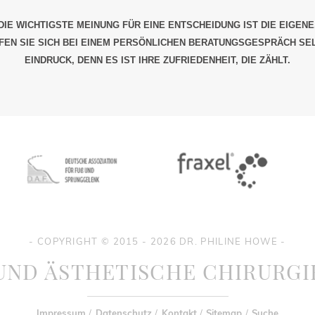
DIE WICHTIGSTE MEINUNG FÜR EINE ENTSCHEIDUNG IST DIE EIGENE
EN SIE SICH BEI EINEM PERSÖNLICHEN BERATUNGSGESPRÄCH SE
EINDRUCK, DENN ES IST IHRE ZUFRIEDENHEIT, DIE ZÄHLT.
- COPYRIGHT © 2015 - 2026 DR. PHILINE HOWE -
UND ÄSTHETISCHE CHIRURGI
Impressum
/
Datenschutz
/
Kontakt
/
Sitemap
/
Suche